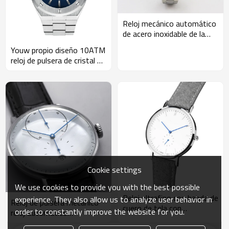
Reloj mecánico automático
de acero inoxidable de la
fábrica de relojes
Youw propio diseño 10ATM
reloj de pulsera de cristal de
zafiro resistente al agua
Cookie settings
We use cookies to provide you with the best possible
Reloj ultrafino con banda de
experience. They also allow us to analyze user behavior in
Reloj de pulsera mecánico
cuero de tela con
order to constantly improve the website for you.
reloj automático
movimiento cronógrafo de
totalmente automático de
cuarzo miyota japonés