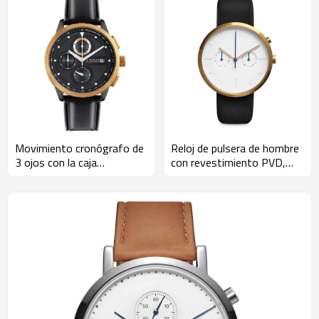
Movimiento cronógrafo de
Reloj de pulsera de hombre
3 ojos con la caja
con revestimiento PVD,
impermeable de acero
movimiento de cronógrafo
inoxidable del calendario
de 2 ojos, personalice su
personalizar el logotipo
propio logotipo
propio