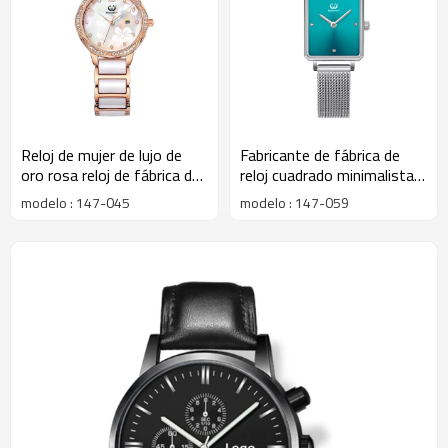
Reloj de mujer de lujo de
Fabricante de fábrica de
oro rosa reloj de fábrica de
reloj cuadrado minimalista
cuarzo de cerámica
delgado personalizado
modelo : 147-045
modelo : 147-059
personalizado