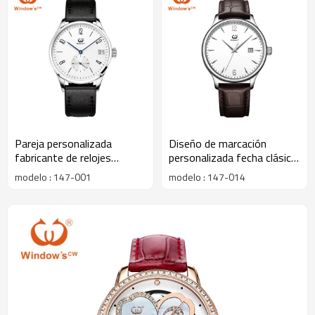
Pareja personalizada
Diseño de marcación
fabricante de relojes
personalizada fecha clásica
fabricante de regalo de San
fabricante de fábrica de
modelo : 147-001
modelo : 147-014
Valentín reloj de regalo
relojes de cuero para
hombres